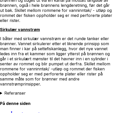
brønnen og suges ut via en kanal på motsatt langside av
brønnen, også i hele brønnens lengderetning, før det går
ut bak. Skillet mellom rommene for vanninntak/ - utløp og
rommet der fisken oppholder seg er med perforerte plater
eller rister.
Sirkulær vannstrøm
I båter med sirkulær vannstrøm er det runde tanker eller
brønner. Vannet sirkulerer etter et liknende prinsipp som
man finner i kar på settefiskanlegg, hvor det nye vannet
ledes inn fra et kammer som ligger ytterst på brønnen og
går i et sirkulært mønster til det havner inn i en sylinder i
senter av rommet og blir pumpet ut derfra. Skillet mellom
rommene for vanninntak/ -utløp og rommet der fisken
oppholder seg er med perforerte plater eller rister på
samme måte som for brønner med andre
vannstrømprinsipper.
Referanser
På denne siden