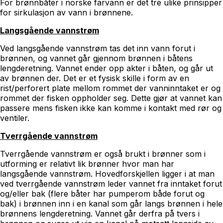
For brønnbåter i norske farvann er det tre ulike prinsipper
for sirkulasjon av vann i brønnene.
Langsgående vannstrøm
Ved langsgående vannstrøm tas det inn vann forut i
brønnen, og vannet går gjennom brønnen i båtens
lengderetning. Vannet ender opp akter i båten, og går ut
av brønnen der. Det er et fysisk skille i form av en
rist/perforert plate mellom rommet der vanninntaket er og
rommet der fisken oppholder seg. Dette gjør at vannet kan
passere mens fisken ikke kan komme i kontakt med rør og
ventiler.
Tverrgående vannstrøm
Tverrgående vannstrøm er også brukt i brønner som i
utforming er relativt lik brønner hvor man har
langsgående vannstrøm. Hovedforskjellen ligger i at man
ved tverrgående vannstrøm leder vannet fra inntaket forut
og/eller bak (flere båter har pumperom både forut og
bak) i brønnen inn i en kanal som går langs brønnen i hele
brønnens lengderetning. Vannet går derfra på tvers i