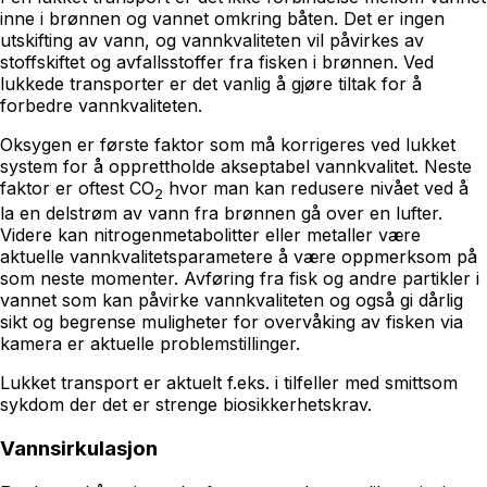
inne i brønnen og vannet omkring båten. Det er ingen
utskifting av vann, og vannkvaliteten vil påvirkes av
stoffskiftet og avfallsstoffer fra fisken i brønnen. Ved
lukkede transporter er det vanlig å gjøre tiltak for å
forbedre vannkvaliteten.
Oksygen er første faktor som må korrigeres ved lukket
system for å opprettholde akseptabel vannkvalitet. Neste
faktor er oftest CO
hvor man kan redusere nivået ved å
2
la en delstrøm av vann fra brønnen gå over en lufter.
Videre kan nitrogenmetabolitter eller metaller være
aktuelle vannkvalitetsparametere å være oppmerksom på
som neste momenter. Avføring fra fisk og andre partikler i
vannet som kan påvirke vannkvaliteten og også gi dårlig
sikt og begrense muligheter for overvåking av fisken via
kamera er aktuelle problemstillinger.
Lukket transport er aktuelt f.eks. i tilfeller med smittsom
sykdom der det er strenge biosikkerhetskrav.
Vannsirkulasjon