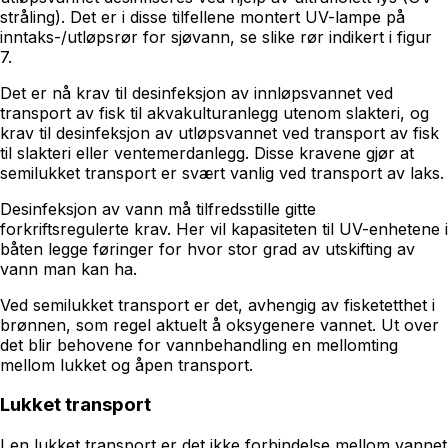
stråling). Det er i disse tilfellene montert UV-lampe på
inntaks-/utløpsrør for sjøvann, se slike rør indikert i figur
7.
Det er nå krav til desinfeksjon av innløpsvannet ved
transport av fisk til akvakulturanlegg utenom slakteri, og
krav til desinfeksjon av utløpsvannet ved transport av fisk
til slakteri eller ventemerdanlegg. Disse kravene gjør at
semilukket transport er svært vanlig ved transport av laks.
Desinfeksjon av vann må tilfredsstille gitte
forkriftsregulerte krav. Her vil kapasiteten til UV-enhetene i
båten legge føringer for hvor stor grad av utskifting av
vann man kan ha.
Ved semilukket transport er det, avhengig av fisketetthet i
brønnen, som regel aktuelt å oksygenere vannet. Ut over
det blir behovene for vannbehandling en mellomting
mellom lukket og åpen transport.
Lukket transport
I en lukket transport er det ikke forbindelse mellom vannet